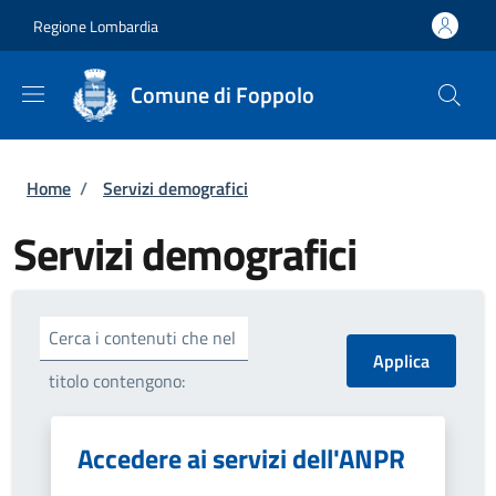
Salta al contenuto principale
Skip to footer content
Regione Lombardia
Comune di Foppolo
Briciole di pane
Home
/
Servizi demografici
Servizi demografici
Cerca i contenuti che nel
titolo contengono:
Accedere ai servizi dell'ANPR