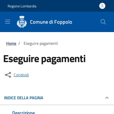
Salta al contenuto principale
Skip to footer content
Regione Lombardia
Comune di Foppolo
Briciole di pane
Home
/
Eseguire pagamenti
Eseguire pagamenti
Condividi
INDICE DELLA PAGINA
Descrizione