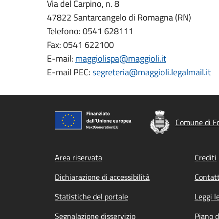
Via del Carpino, n. 8
47822 Santarcangelo di Romagna (RN)
Telefono: 0541 628111
Fax: 0541 622100
E-mail:
maggiolispa@maggioli.it
E-mail PEC:
segreteria@maggioli.legalmail.it
Comune di F
Footer menu
Area riservata
Crediti
Dichiarazione di accessibilità
Contatt
Statistiche del portale
Leggi l
Segnalazione disservizio
Piano d