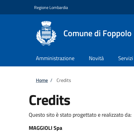
Salta al contenuto principale
Skip to footer content
Regione Lombardia
Comune di Foppolo
Amministrazione
Novità
Servizi
Briciole di pane
Home
/
Credits
Credits
Questo sito è stato progettato e realizzato da:
MAGGIOLI Spa