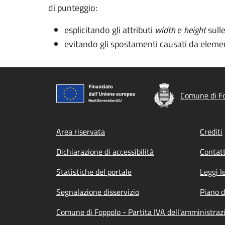
di punteggio:
esplicitando gli attributi
width
e
height
sull
evitando gli spostamenti causati da elemen
Comune di F
Footer menu
Area riservata
Crediti
Dichiarazione di accessibilità
Contatt
Statistiche del portale
Leggi l
Segnalazione disservizio
Piano d
Comune di Foppolo - Partita IVA dell'amministra