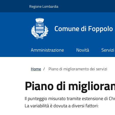
Salta al contenuto principale
Skip to footer content
Regione Lombardia
Comune di Foppolo
Amministrazione
Novità
Servizi
Briciole di pane
Home
/
Piano di miglioramento dei servizi
Piano di migliora
Il punteggio misurato tramite estensione di C
La variabilità è dovuta a diversi fattori: