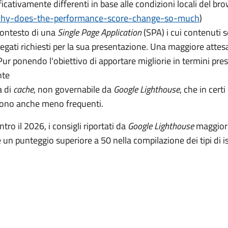
icativamente differenti in base alle condizioni locali del br
why-does-the-performance-score-change-so-much
)
contesto di una
Single Page Application
(SPA) i cui contenuti s
legati richiesti per la sua presentazione. Una maggiore attes
ur ponendo l'obiettivo di apportare migliorie in termini presta
nte
a di
cache
, non governabile da
Google Lighthouse
, che in cert
 sono anche meno frequenti.
tro il 2026, i consigli riportati da
Google Lighthouse
maggiorm
 un punteggio superiore a 50 nella compilazione dei tipi di i