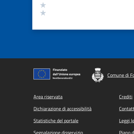
Valuta 2 stelle su 5
Valuta 1 stelle su 5
Comune di F
Footer menu
Area riservata
Crediti
Dichiarazione di accessibilità
Contatt
Statistiche del portale
Leggi l
Segnalazione disservizio
Piano d