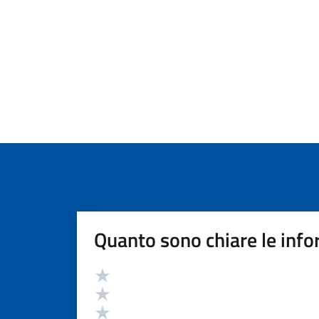
Quanto sono chiare le info
Valutazione
Valuta 5 stelle su 5
Valuta 4 stelle su 5
Valuta 3 stelle su 5