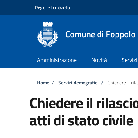
Salta al contenuto principale
Skip to footer content
Regione Lombardia
Comune di Foppolo
Amministrazione
Novità
Servizi
Briciole di pane
Home
/
Servizi demografici
/
Chiedere il rila
Chiedere il rilasci
atti di stato civile