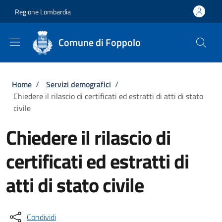
Salta al contenuto principale
Skip to footer content
Regione Lombardia
Comune di Foppolo
Briciole di pane
Home
/
Servizi demografici
/
Chiedere il rilascio di certificati ed estratti di atti di stato
civile
Chiedere il rilascio di
certificati ed estratti di
atti di stato civile
Condividi