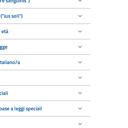
ure sanguinis")
("ius soli")
 età
egge
italiano/a
iali
ase a leggi speciali