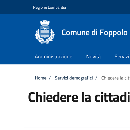
Salta al contenuto principale
Skip to footer content
Regione Lombardia
Comune di Foppolo
Amministrazione
Novità
Servizi
Briciole di pane
Home
/
Servizi demografici
/
Chiedere la ci
Chiedere la cittad