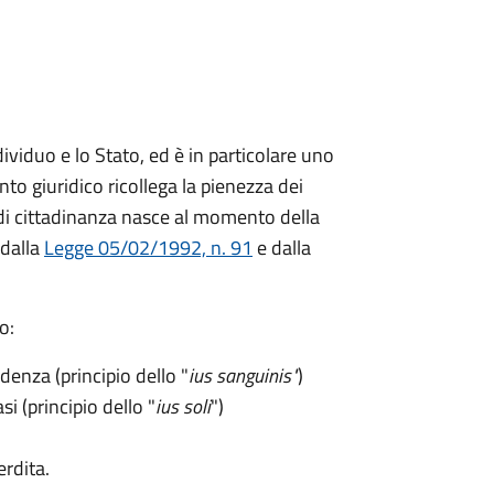
dividuo e lo Stato, ed è in particolare uno
nto giuridico ricollega la pienezza dei
tto di cittadinanza nasce al momento della
 dalla
Legge 05/02/1992, n. 91
e dalla
o:
ndenza (principio dello "
ius sanguinis"
)
si (principio dello "
ius soli
")
erdita.