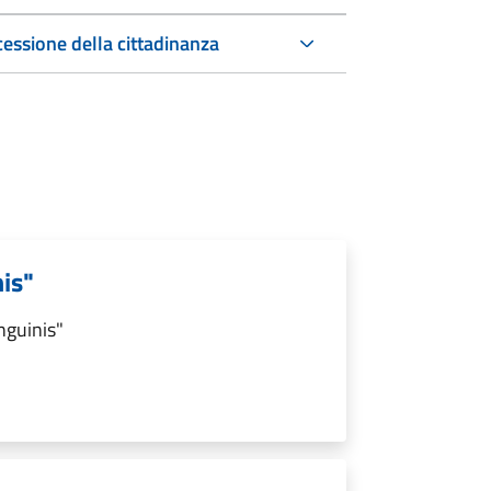
cessione della cittadinanza
nis"
nguinis"