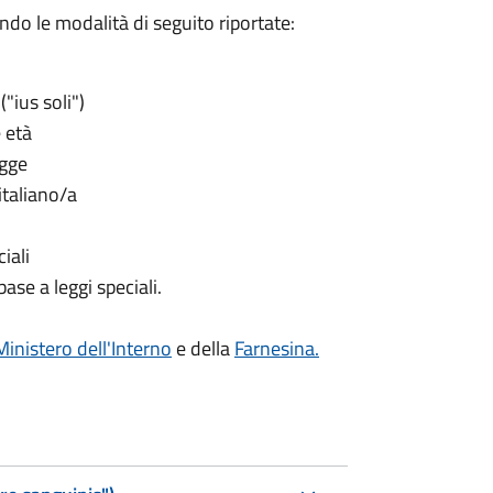
ndo le modalità di seguito riportate:
("ius soli")
 età
egge
italiano/a
iali
ase a leggi speciali.
Ministero dell'Interno
e della
Farnesina.