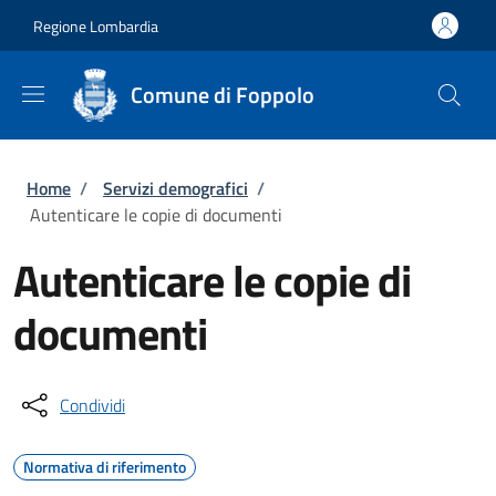
Salta al contenuto principale
Skip to footer content
Regione Lombardia
Comune di Foppolo
Briciole di pane
Home
/
Servizi demografici
/
Autenticare le copie di documenti
Autenticare le copie di
documenti
Condividi
Normativa di riferimento