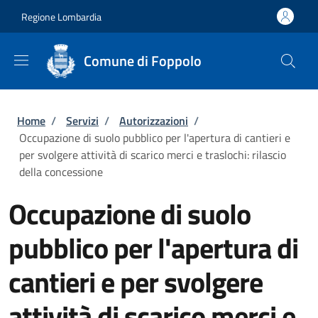
Salta al contenuto principale
Skip to footer content
Regione Lombardia
Comune di Foppolo
Briciole di pane
Home
/
Servizi
/
Autorizzazioni
/
Occupazione di suolo pubblico per l'apertura di cantieri e
per svolgere attività di scarico merci e traslochi: rilascio
della concessione
Occupazione di suolo
pubblico per l'apertura di
cantieri e per svolgere
attività di scarico merci e