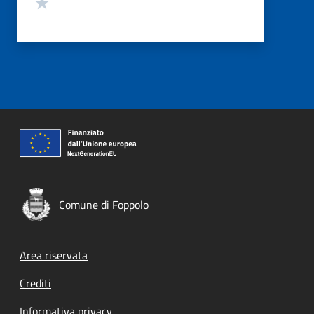
Valuta 1 stelle su 5
Comune di Foppolo
Footer menu
Area riservata
Crediti
Informativa privacy