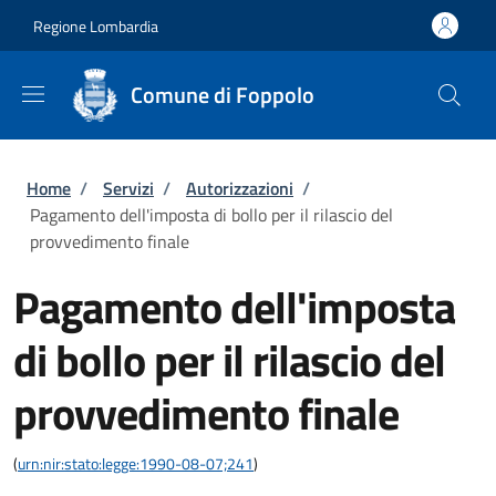
Salta al contenuto principale
Skip to footer content
Regione Lombardia
Comune di Foppolo
Briciole di pane
Home
/
Servizi
/
Autorizzazioni
/
Pagamento dell'imposta di bollo per il rilascio del
provvedimento finale
Pagamento dell'imposta
di bollo per il rilascio del
provvedimento finale
(
urn:nir:stato:legge:1990-08-07;241
)