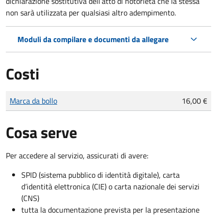
dichiarazione sostitutiva dell’atto di notorietà che la stessa
non sarà utilizzata per qualsiasi altro adempimento.
Moduli da compilare e documenti da allegare
Costi
Tipo di pagamento
Importo
Marca da bollo
16,00 €
Cosa serve
Per accedere al servizio, assicurati di avere:
SPID (sistema pubblico di identità digitale), carta
d’identità elettronica (CIE) o carta nazionale dei servizi
(CNS)
tutta la documentazione prevista per la presentazione