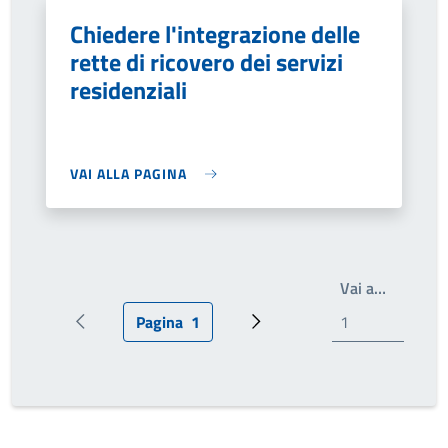
Chiedere l'integrazione delle
rette di ricovero dei servizi
residenziali
VAI ALLA PAGINA
Write th
Vai a…
Pagina
1
Pagina precedente
Pagina attuale
Prossima pagina