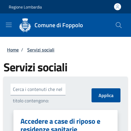
Salta al contenuto principale
Skip to footer content
Regione Lombardia
Comune di Foppolo
Briciole di pane
Home
/
Servizi sociali
Servizi sociali
Cerca i contenuti che nel
titolo contengono:
Accedere a case di riposo e
residenze sanitarie