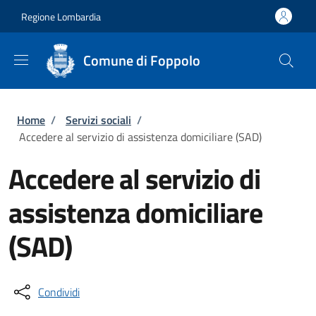
Salta al contenuto principale
Skip to footer content
Regione Lombardia
Comune di Foppolo
Briciole di pane
Home
/
Servizi sociali
/
Accedere al servizio di assistenza domiciliare (SAD)
Accedere al servizio di
assistenza domiciliare
(SAD)
Condividi