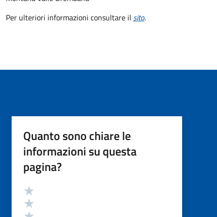
Per ulteriori informazioni consultare il
sito
.
Quanto sono chiare le
informazioni su questa
pagina?
Valutazione
Valuta 5 stelle su 5
Valuta 4 stelle su 5
Valuta 3 stelle su 5