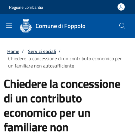
Salta al contenuto principale
Skip to footer content
Regione Lombardia
Comune di Foppolo
Briciole di pane
Home
/
Servizi sociali
/
Chiedere la concessione di un contributo economico per
un familiare non autosufficiente
Chiedere la concessione
di un contributo
economico per un
familiare non