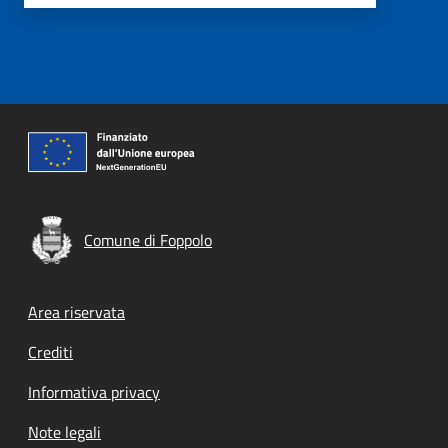
Comune di Foppolo
Footer menu
Area riservata
Crediti
Informativa privacy
Note legali