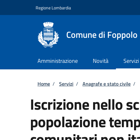
Salta al contenuto principale
Skip to footer content
Regione Lombardia
Comune di Foppolo
Amministrazione
Novità
Servizi
Briciole di pane
Home
/
Servizi
/
Anagrafe e stato civile
/
Iscrizione nello s
popolazione tempo
comunitari non ita