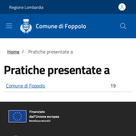
Salta al contenuto principale
Skip to footer content
Regione Lombardia
Comune di Foppolo
Briciole di pane
Home
/
Pratiche presentate a
Pratiche presentate a
Comune di Foppolo
19