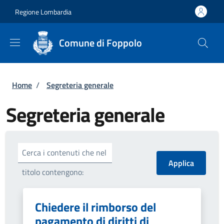
Salta al contenuto principale
Skip to footer content
Regione Lombardia
Comune di Foppolo
Briciole di pane
Home
/
Segreteria generale
Segreteria generale
Cerca i contenuti che nel
titolo contengono:
Chiedere il rimborso del
pagamento di diritti di