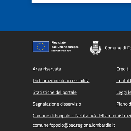
Comune di F
Footer menu
Area riservata
Crediti
Dichiarazione di accessibilità
Contatt
Statistiche del portale
Leggi l
Segnalazione disservizio
Piano d
Comune di Foppolo - Partita IVA dell'amministra
comune.foppolo@pec.regione.lombardia.it