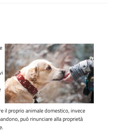
le
vi
e
tire il proprio animale domestico, invece
bandono, può rinunciare alla proprietà
e.