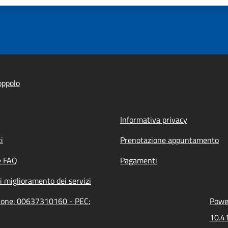
oppolo
Informativa privacy
i
Prenotazione appuntamento
e FAQ
Pagamenti
i miglioramento dei servizi
zione: 00637310160 - PEC:
Power
10.41