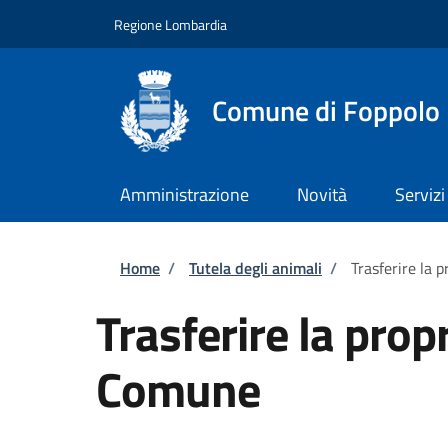
Salta al contenuto principale
Skip to footer content
Regione Lombardia
Comune di Foppolo
Amministrazione
Novità
Servizi
Briciole di pane
Home
/
Tutela degli animali
/
Trasferire la 
Trasferire la prop
Comune