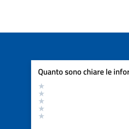
Quanto sono chiare le info
Valutazione
Valuta 5 stelle su 5
Valuta 4 stelle su 5
Valuta 3 stelle su 5
Valuta 2 stelle su 5
Valuta 1 stelle su 5