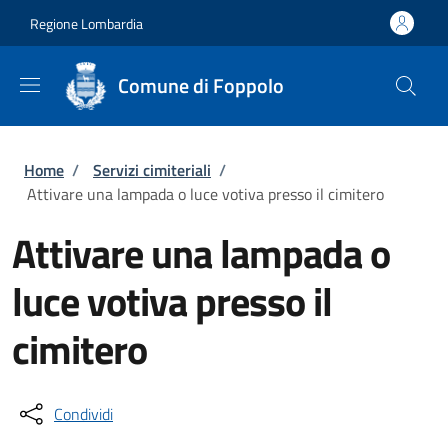
Salta al contenuto principale
Skip to footer content
Regione Lombardia
Comune di Foppolo
Briciole di pane
Home
/
Servizi cimiteriali
/
Attivare una lampada o luce votiva presso il cimitero
Attivare una lampada o
luce votiva presso il
cimitero
Condividi