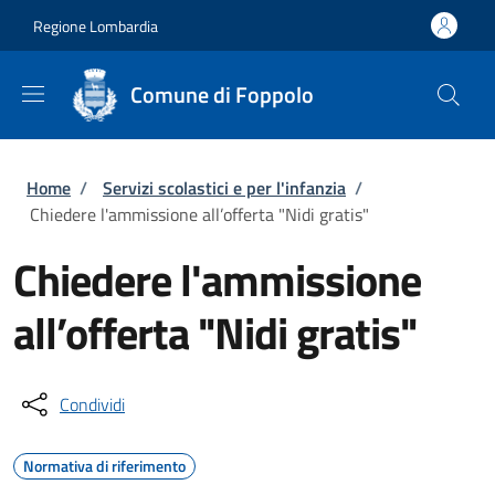
Salta al contenuto principale
Skip to footer content
Regione Lombardia
Comune di Foppolo
Briciole di pane
Home
/
Servizi scolastici e per l'infanzia
/
Chiedere l'ammissione all’offerta "Nidi gratis"
Chiedere l'ammissione
all’offerta "Nidi gratis"
Condividi
Normativa di riferimento